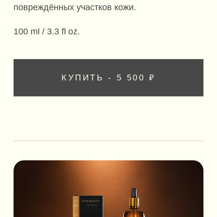
ДЕЙСТВИЕ
• Выступает в роли проводника активных
косметических компонентов.
• Притягивает и удерживает молекулы воды,
обеспечивая увлажнение.
• Замедляет старение, стимулируя
производство коллагена.
• Выводит токсины.
• Является антиоксидантом.