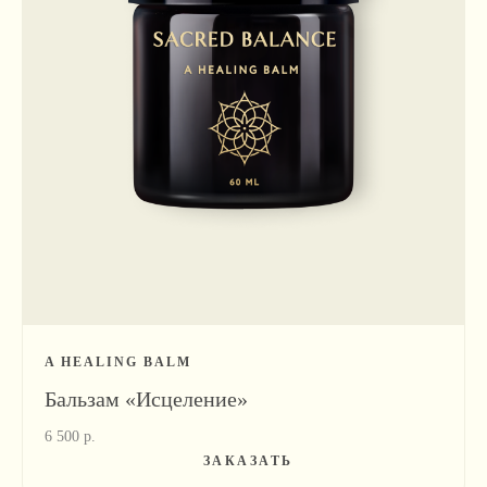
hello@sacredbalance.world
A HEALING BALM
Бальзам «Исцеление»
6 500
р.
ЗАКАЗАТЬ