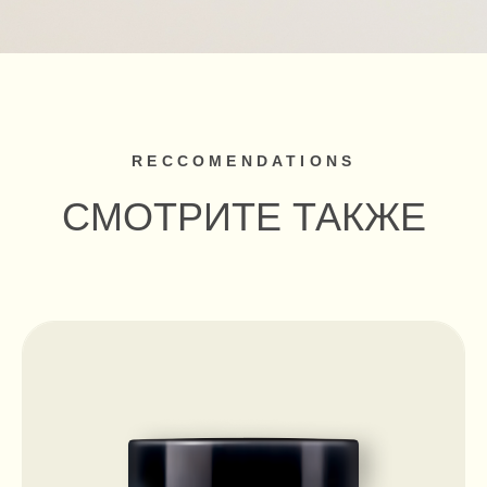
Antistress
Сертификаты
Sleep
Политика обработки
данных
Оферта
НАПИШИТЕ НАМ
Нажимая на кнопку, Вы
соглашаетесь с
Политикой
ОТПРАВИТЬ
обработки данных