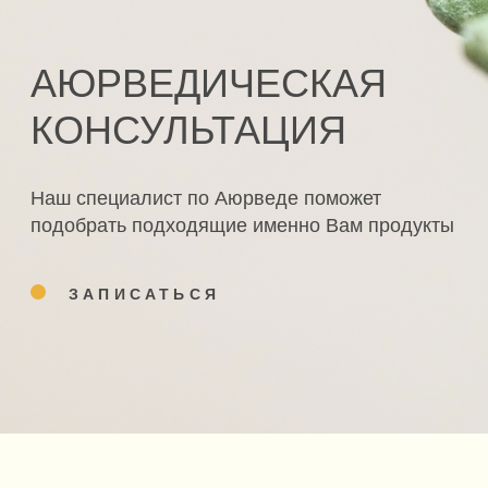
КОЛЛЕКЦИЯ
О ПРОДУКТЕ
Все коллекции
Философия
Beauty
Партнерам
Healing
Доставка и оплата
Antistress
Сертификаты
Sleep
Политика обработки
данных
Оферта