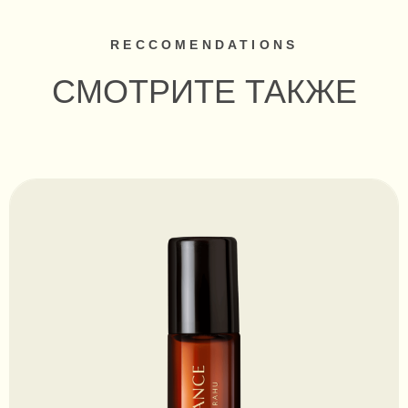
НАПИШИТЕ НАМ
Нажимая на кнопку, Вы
соглашаетесь с
Политикой
ОТПРАВИТЬ
обработки данных
hello@sacredbalance.world