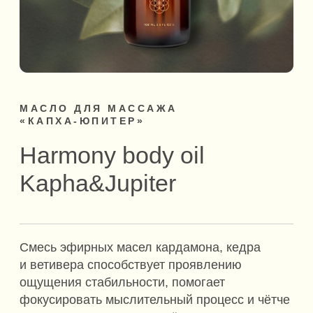
Harmony body oil
Kapha&Jupiter
Смесь эфирных масел кардамона, кедра
и ветивера способствует проявлению
ощущения стабильности, помогает
фокусировать мыслительный процесс и чётче
выражать свои мысли, даёт силу
действовать. Коллоидное золото выступает
в роли проводника активных компонентов
масла, оказывает антиоксидантное
воздействие на клетки и выводит токсины.
100 ml / 3.3 fl oz.
КУПИТЬ - 3 200 ₽