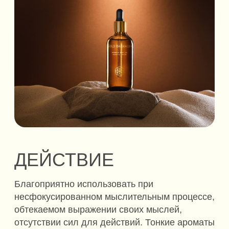
СОСТАВ
Коллоидное золото, произведенное
по технологии Gold Balance®
Масло абрикосовой косточки
Эфирное масло кардамона
Эфирное масло кедра
Эфирное масло ветивера