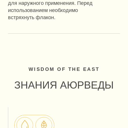
РАЗНОВИДНОСТИ
ДОШ
VATA
Ватта
Ether / Эфир
Air / Воздух
Самая сильная из всех дош, сформированная
при взаимодействии воздуха и эфира.