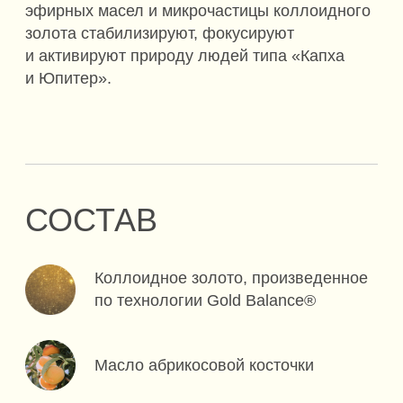
ИСПОЛЬЗОВАНИЕ
Нанести на чистую сухую кожу. Только
для наружного применения. Перед
использованием необходимо
встряхнуть флакон.
WISDOM OF THE EAST
ЗНАНИЯ АЮРВЕДЫ