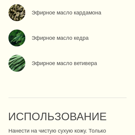
КАПХА ДОША
Капха объединяет первоэлементы земли
и воды. Капха проявляется как
спокойствие, стабильность, надёжность
и забота.
ЮПИТЕР
Юпитер — воплощение благочестия,
морали, удачи и мудрости человека.
Оптимизм, веселье, общительность,
самообладание, почитание старших
и духовность — за все эти качества также
отвечает Юпитер.