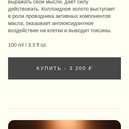
ДЕЙСТВИЕ
Благоприятно использовать при
несфокусированном мыслительным процессе,
обтекаемом выражении своих мыслей,
отсутствии сил для действий. Тонкие ароматы
эфирных масел и микрочастицы коллоидного
золота стабилизируют, фокусируют
и активируют природу людей типа «Капха
и Юпитер».