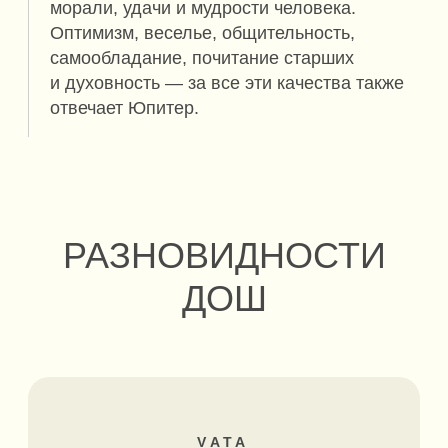
ПРОЯВЛЕНИЯ
ДИСБАЛАНСА
Вспыльчивость, гневливость, нарушение сна,
язва желудка, язвенные высыпания на коже,
сыпь и покраснения.
KAPHA
Капха
Water / Вода
Earth / Земля
Доша сформирована структурными
элементами земли и воды.