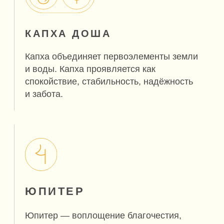
ПРОЯВЛЕНИЯ
ДИСБАЛАНСА
Трудности с концентрацией внимания,
беспокойства, заболевания нервной системы,
сухость кожи.
PITTA
Питта
Fire / Огонь
Water / Вода
Доша, сформированная взаимодействием
огня и воды.