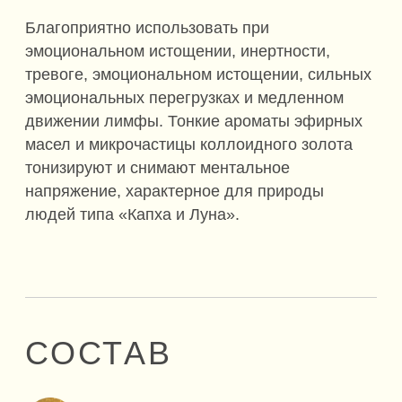
Эфирное масло лимонного эвкалипта
Эфирное масло можжевельника
ИСПОЛЬЗОВАНИЕ
Наружное. Наносить на запястья,
шею, виски и под ключицы.
WISDOM OF THE EAST
ЗНАНИЯ АЮРВЕДЫ