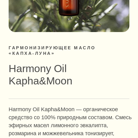
Harmony Oil
Kapha&Moon
Harmony Oil Kapha&Moon — органическое
средство со 100% природным составом. Смесь
эфирных масел лимонного эвкалипта,
розмарина и можжевельника тонизирует,
улучшает движение лимфы в теле, уменьшает
отёчность. Коллоидное золото выступает
в роли проводника активных компонентов
масла, оказывает антиоксидантное
воздействие на клетки и выводит токсины.
10 ml / 0.3 fl oz.
Продукт сделан и собран вручную
в спокойном состоянии ума.