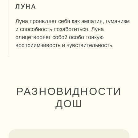
взаимодействием огня и воды.
ПРОЯВЛЕНИЯ ДИСБАЛАНСА
Вспыльчивость, гневливость, нарушение сна,
язва желудка, язвенные высыпания на коже,
сыпь и покраснения.
KAPHA
Капха
Water / Вода
Earth / Земля
Доша сформирована структурными