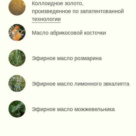
КАПХА ДОША
Капха объединяет первоэлементы земли
и воды. Капха проявляется как
спокойствие, стабильность, надёжность
и забота.
ЛУНА
Луна проявляет себя как эмпатия, гуманизм
и способность позаботиться. Луна
олицетворяет собой особо тонкую
восприимчивость и чувствительность.