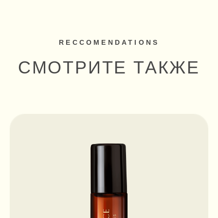
НАПИШИТЕ НАМ
Нажимая на кнопку, Вы
соглашаетесь с
Политикой
ОТПРАВИТЬ
обработки данных
hello@sacredbalance.world