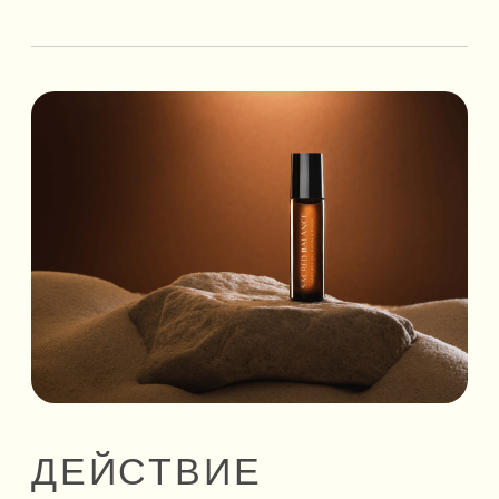
эмоциональных перегрузках и медленном
движении лимфы. Тонкие ароматы эфирных
масел и микрочастицы коллоидного золота
тонизируют и снимают ментальное
напряжение, характерное для природы
людей типа «Капха и Луна».
СОСТАВ
Коллоидное золото,
произведенное по запатентованной
технологии
Масло абрикосовой косточки
Эфирное масло розмарина