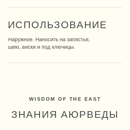
РАЗНОВИДНОСТИ
ДОШ
VATA
Ватта
Ether / Эфир
Air / Воздух
Самая сильная из всех дош, сформированная