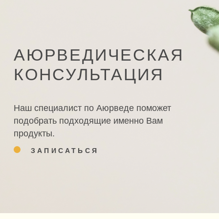
КОЛЛЕКЦИЯ
О ПРОДУКТЕ
Все коллекции
Философия
Beauty
Партнерам
Healing
Доставка и оплата
Antistress
Сертификаты
Sleep
Политика обработки
данных
Оферта